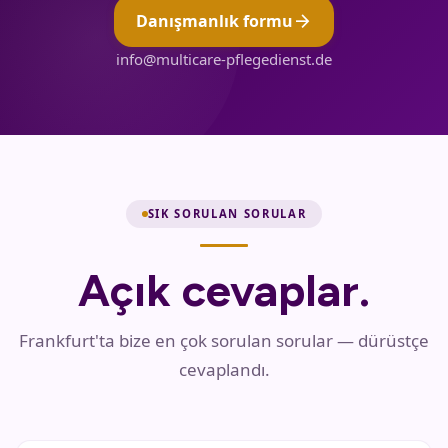
arrow_forward
Danışmanlık formu
info@multicare-pflegedienst.de
SIK SORULAN SORULAR
Açık cevaplar.
Frankfurt'ta bize en çok sorulan sorular — dürüstçe
cevaplandı.