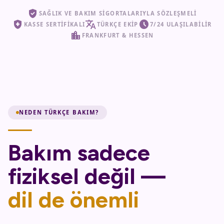
verified_user
SAĞLIK VE BAKIM SIGORTALARIYLA SÖZLEŞMELI
health_and_safety
translate
schedule
KASSE SERTIFIKALI
TÜRKÇE EKIP
7/24 ULAŞILABILIR
location_city
FRANKFURT & HESSEN
NEDEN TÜRKÇE BAKIM?
Bakım sadece
fiziksel değil —
dil de önemli