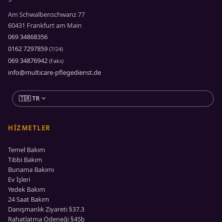
Am Schwalbenschwanz 77
60431 Frankfurt am Main
069 34868356
0162 7297859
(7/24)
069 34876942
(Faks)
info@multicare-pflegedienst.de
expand_more
🇹🇷 TR
HIZMETLER
Temel Bakım
Tıbbi Bakım
Bunama Bakımı
Ev İşleri
Yedek Bakım
24 Saat Bakım
Danışmanlık Ziyareti §37.3
Rahatlatma Ödeneği §45b