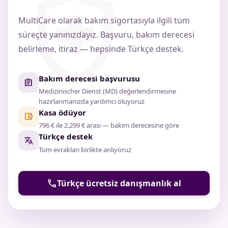
health_and_safety
MultiCare olarak bakım sigortasıyla ilgili tüm
süreçte yanınızdayız. Başvuru, bakım derecesi
belirleme, itiraz — hepsinde Türkçe destek.
Bakım derecesi başvurusu
assignment
Medizinischer Dienst (MD) değerlendirmesine
hazırlanmanızda yardımcı oluyoruz
Kasa ödüyor
account_balance_wallet
796 € ile 2.299 € arası — bakım derecesine göre
Türkçe destek
translate
Tüm evrakları birlikte anlıyoruz
phone
Türkçe ücretsiz danışmanlık al