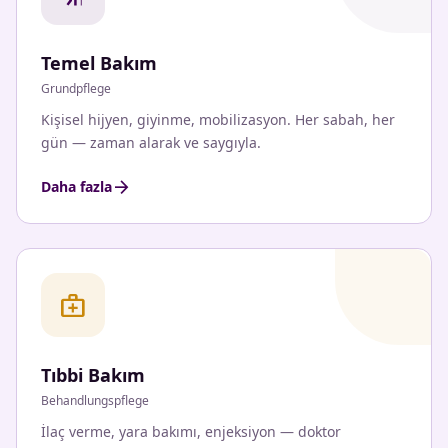
Temel Bakım
Grundpflege
Kişisel hijyen, giyinme, mobilizasyon. Her sabah, her
gün — zaman alarak ve saygıyla.
arrow_forward
Daha fazla
medical_services
Tıbbi Bakım
Behandlungspflege
İlaç verme, yara bakımı, enjeksiyon — doktor