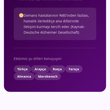
info
Demans hastalarının %80'inden fazlası,
hastalık ilerledikçe ana dillerinde
iletişim kurmayı tercih eder. (Kaynak:
Deutsche Alzheimer Gesellschaft)
Ekibimiz şu dilleri konuşuyor:
Türkçe
Arapça
Rusça
Farsça
Almanca
Marokensch