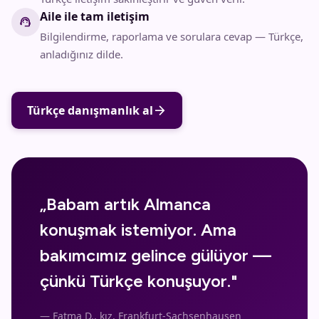
Aile ile tam iletişim
support_agent
Bilgilendirme, raporlama ve sorulara cevap — Türkçe,
anladığınız dilde.
arrow_forward
Türkçe danışmanlık al
„Babam artık Almanca
konuşmak istemiyor. Ama
bakımcımız gelince gülüyor —
çünkü Türkçe konuşuyor."
— Fatma D., kız, Frankfurt-Sachsenhausen