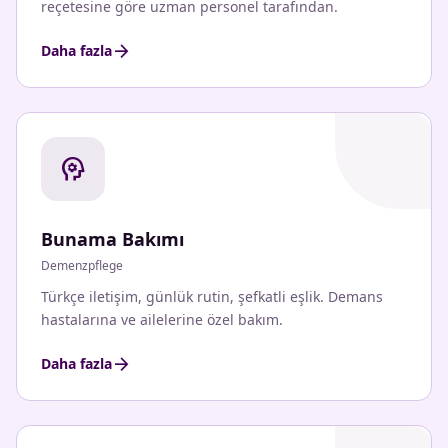
reçetesine göre uzman personel tarafından.
arrow_forward
Daha fazla
psychology
Bunama Bakımı
Demenzpflege
Türkçe iletişim, günlük rutin, şefkatli eşlik. Demans
hastalarına ve ailelerine özel bakım.
arrow_forward
Daha fazla