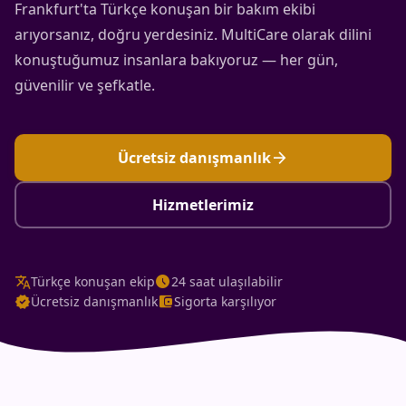
Frankfurt'ta Türkçe konuşan bir bakım ekibi
arıyorsanız, doğru yerdesiniz. MultiCare olarak dilini
konuştuğumuz insanlara bakıyoruz — her gün,
güvenilir ve şefkatle.
arrow_forward
Ücretsiz danışmanlık
Hizmetlerimiz
translate
schedule
Türkçe konuşan ekip
24 saat ulaşılabilir
verified
account_balance_wallet
Ücretsiz danışmanlık
Sigorta karşılıyor