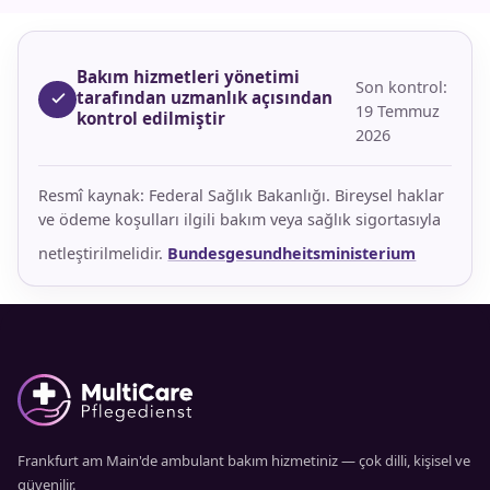
isterseniz. Durumunuzu öğreniyor, hangi
hizmetlerin uygun ve finansal olarak mümkün
olduğunu Türkçe açıklıyoruz. Baskı yok,
Bakım hizmetleri yönetimi
Son kontrol:
tarafından uzmanlık açısından
yükümlülük yok.
19 Temmuz
kontrol edilmiştir
2026
Resmî kaynak: Federal Sağlık Bakanlığı. Bireysel haklar
ve ödeme koşulları ilgili bakım veya sağlık sigortasıyla
netleştirilmelidir.
Bundesgesundheitsministerium
Frankfurt am Main'de ambulant bakım hizmetiniz — çok dilli, kişisel ve
güvenilir.