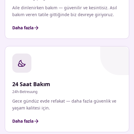
Aile dinlenirken bakım — güvenilir ve kesintisiz. Asıl
bakım veren tatile gittiğinde biz devreye giriyoruz.
arrow_forward
Daha fazla
nights_stay
24 Saat Bakım
24h-Betreuung
Gece gündüz evde refakat — daha fazla güvenlik ve
yaşam kalitesi için.
arrow_forward
Daha fazla