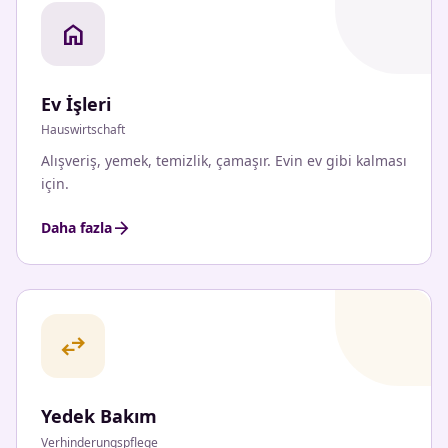
home
Ev İşleri
Hauswirtschaft
Alışveriş, yemek, temizlik, çamaşır. Evin ev gibi kalması
için.
arrow_forward
Daha fazla
swap_horiz
Yedek Bakım
Verhinderungspflege