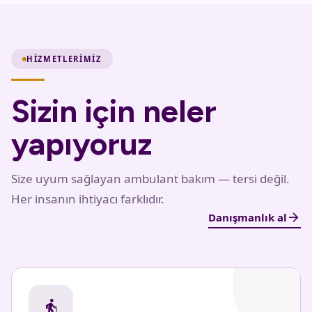
HIZMETLERIMIZ
Sizin için neler
yapıyoruz
Size uyum sağlayan ambulant bakım — tersi değil.
Her insanın ihtiyacı farklıdır.
arrow_forward
Danışmanlık al
elderly