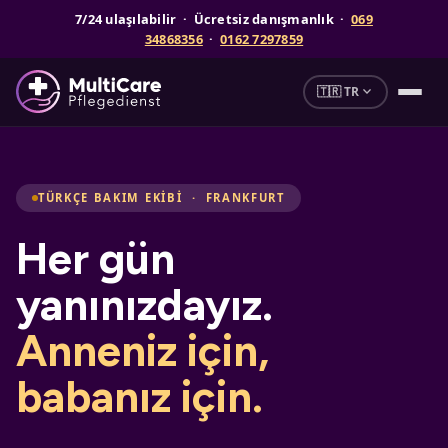
7/24 ulaşılabilir · Ücretsiz danışmanlık ·
069
34868356
·
0162 7297859
expand_more
🇹🇷 TR
TÜRKÇE BAKIM EKIBI · FRANKFURT
Her gün
yanınızdayız.
Anneniz için,
babanız için.