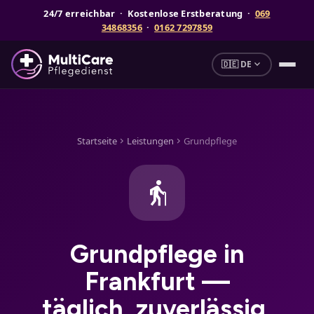
24/7 erreichbar · Kostenlose Erstberatung ·
069
34868356
·
0162 7297859
expand_more
🇩🇪 DE
Startseite
Leistungen
Grundpflege
chevron_right
chevron_right
elderly
Grundpflege in
Frankfurt —
täglich, zuverlässig,