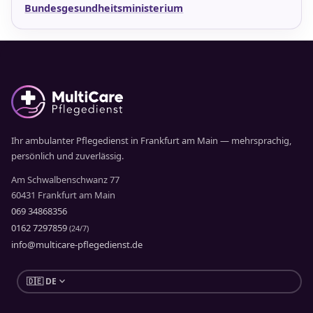
Bundesgesundheitsministerium
Ihr ambulanter Pflegedienst in Frankfurt am Main — mehrsprachig,
persönlich und zuverlässig.
Am Schwalbenschwanz 77
60431 Frankfurt am Main
069 34868356
0162 7297859
(24/7)
info@multicare-pflegedienst.de
expand_more
🇩🇪 DE