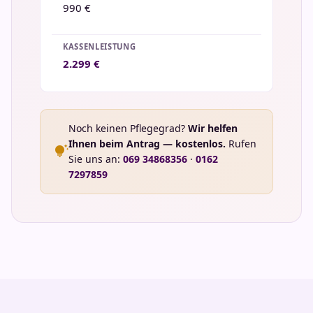
990 €
2.299 €
Noch keinen Pflegegrad?
Wir helfen
Ihnen beim Antrag — kostenlos.
Rufen
tips_and_updates
Sie uns an:
069 34868356
·
0162
7297859