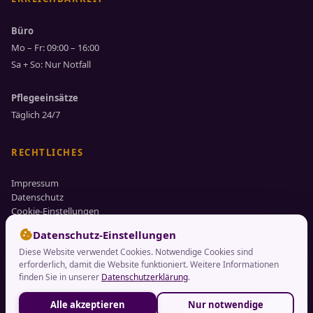
Büro
Mo – Fr: 09:00 – 16:00
Sa + So: Nur Notfall
Pflegeeinsätze
Täglich 24/7
RECHTLICHES
Impressum
Datenschutz
Cookie-Einstellungen
cookie
Datenschutz-Einstellungen
Diese Website verwendet Cookies. Notwendige Cookies sind
erforderlich, damit die Website funktioniert. Weitere Informationen
finden Sie in unserer
Datenschutzerklärung
.
© 2026 MultiCare Ambulanter Pflegedienst GmbH · HRB 122764 ·
Alle akzeptieren
Nur notwendige
Amtsgericht Frankfurt am Main