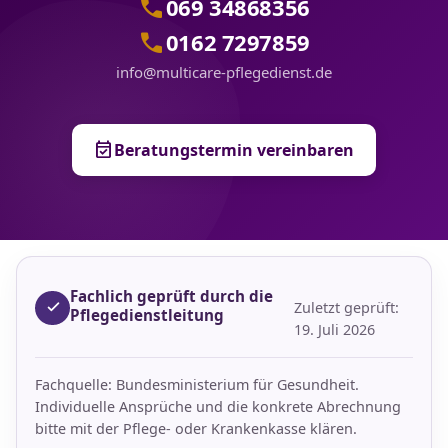
call
069 34868356
call
0162 7297859
info@multicare-pflegedienst.de
event_available
Beratungstermin vereinbaren
Fachlich geprüft durch die
Zuletzt geprüft:
Pflegedienstleitung
19. Juli 2026
Fachquelle: Bundesministerium für Gesundheit.
Individuelle Ansprüche und die konkrete Abrechnung
bitte mit der Pflege- oder Krankenkasse klären.