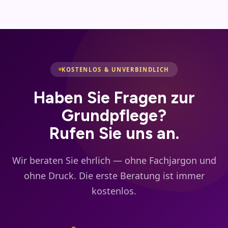
vereinbarten Leistungskomplexen, dem
Selbstständigkeit.
Pflegegrad und dem verfügbaren Budget ab. Wer
wissen möchte, was Grundpflege beim
Pflegedienst kostet, erhält vor dem Start eine
nachvollziehbare Kostenübersicht.
KOSTENLOS & UNVERBINDLICH
Haben Sie Fragen zur
Grundpflege?
Rufen Sie uns an.
Wir beraten Sie ehrlich — ohne Fachjargon und
ohne Druck. Die erste Beratung ist immer
kostenlos.