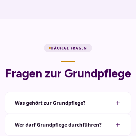
HÄUFIGE FRAGEN
Fragen zur Grundpflege
add
Was gehört zur Grundpflege?
Zur Grundpflege zählen alle körperbezogenen
add
Wer darf Grundpflege durchführen?
Pflegemaßnahmen: Waschen, Duschen, Zahn- und
Haarpflege, An- und Auskleiden, Mobilisation