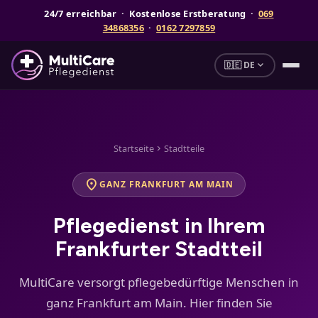
24/7 erreichbar · Kostenlose Erstberatung ·
069
34868356
·
0162 7297859
expand_more
🇩🇪 DE
Startseite
Stadtteile
chevron_right
location_on
GANZ FRANKFURT AM MAIN
Pflegedienst in Ihrem
Frankfurter Stadtteil
MultiCare versorgt pflegebedürftige Menschen in
ganz Frankfurt am Main. Hier finden Sie