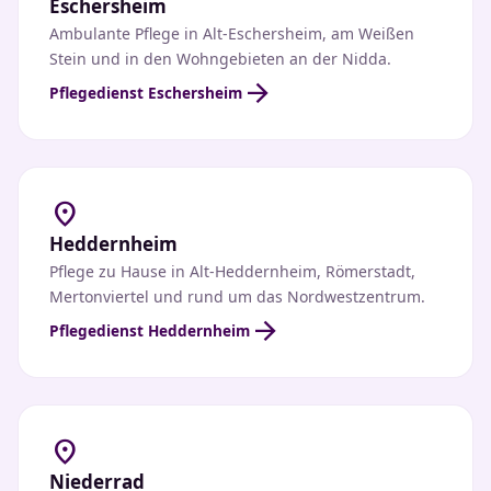
Eschersheim
Ambulante Pflege in Alt-Eschersheim, am Weißen
Stein und in den Wohngebieten an der Nidda.
arrow_forward
Pflegedienst Eschersheim
location_on
Heddernheim
Pflege zu Hause in Alt-Heddernheim, Römerstadt,
Mertonviertel und rund um das Nordwestzentrum.
arrow_forward
Pflegedienst Heddernheim
location_on
Niederrad