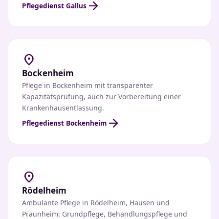
arrow_forward
Pflegedienst Gallus
location_on
Bockenheim
Pflege in Bockenheim mit transparenter
Kapazitätsprüfung, auch zur Vorbereitung einer
Krankenhausentlassung.
arrow_forward
Pflegedienst Bockenheim
location_on
Rödelheim
Ambulante Pflege in Rödelheim, Hausen und
Praunheim: Grundpflege, Behandlungspflege und