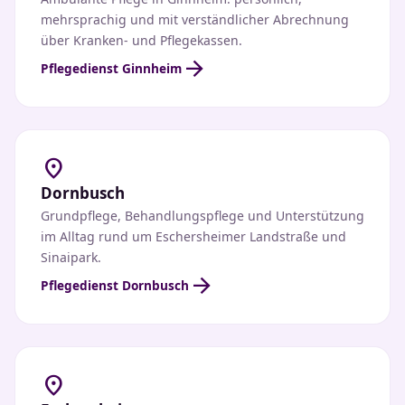
mehrsprachig und mit verständlicher Abrechnung
über Kranken- und Pflegekassen.
arrow_forward
Pflegedienst Ginnheim
location_on
Dornbusch
Grundpflege, Behandlungspflege und Unterstützung
im Alltag rund um Eschersheimer Landstraße und
Sinaipark.
arrow_forward
Pflegedienst Dornbusch
location_on