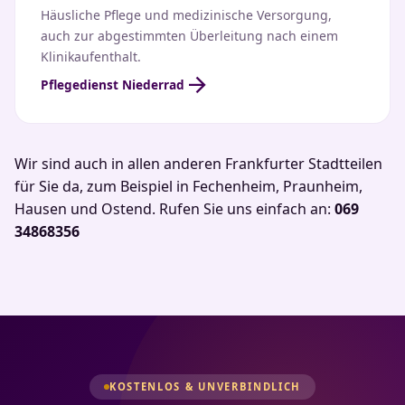
Häusliche Pflege und medizinische Versorgung,
auch zur abgestimmten Überleitung nach einem
Klinikaufenthalt.
arrow_forward
Pflegedienst Niederrad
Wir sind auch in allen anderen Frankfurter Stadtteilen
für Sie da, zum Beispiel in Fechenheim, Praunheim,
Hausen und Ostend. Rufen Sie uns einfach an:
069
34868356
KOSTENLOS & UNVERBINDLICH