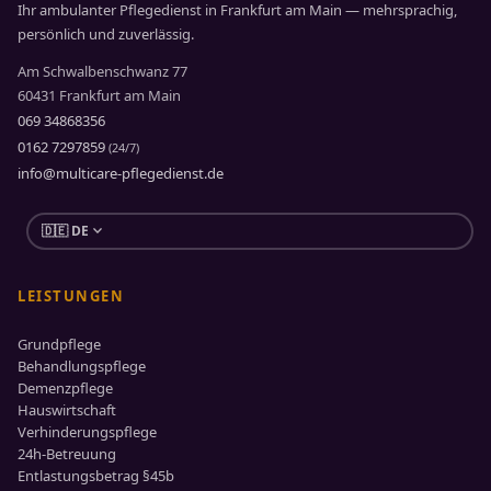
Ihr ambulanter Pflegedienst in Frankfurt am Main — mehrsprachig,
persönlich und zuverlässig.
Am Schwalbenschwanz 77
60431 Frankfurt am Main
069 34868356
0162 7297859
(24/7)
info@multicare-pflegedienst.de
expand_more
🇩🇪 DE
LEISTUNGEN
Grundpflege
Behandlungspflege
Demenzpflege
Hauswirtschaft
Verhinderungspflege
24h-Betreuung
Entlastungsbetrag §45b