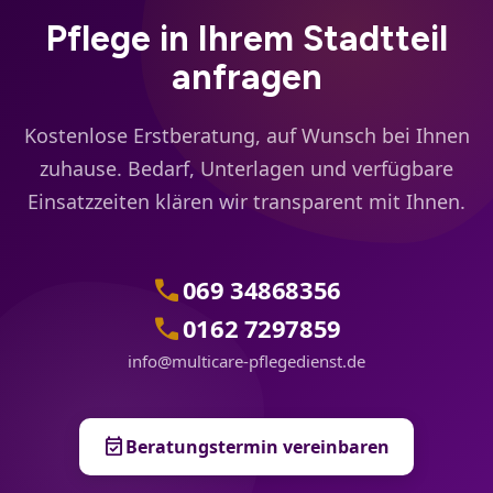
Pflege in Ihrem Stadtteil
anfragen
Kostenlose Erstberatung, auf Wunsch bei Ihnen
zuhause. Bedarf, Unterlagen und verfügbare
Einsatzzeiten klären wir transparent mit Ihnen.
call
069 34868356
call
0162 7297859
info@multicare-pflegedienst.de
event_available
Beratungstermin vereinbaren