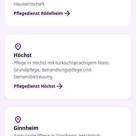
Hauswirtschaft.
arrow_forward
Pflegedienst Rödelheim
location_on
Höchst
Pflege in Höchst mit türkischsprachigem Team:
Grundpflege, Behandlungspflege und
Demenzbetreuung.
arrow_forward
Pflegedienst Höchst
location_on
Ginnheim
Ambulante Pflege in Ginnheim: persönlich,