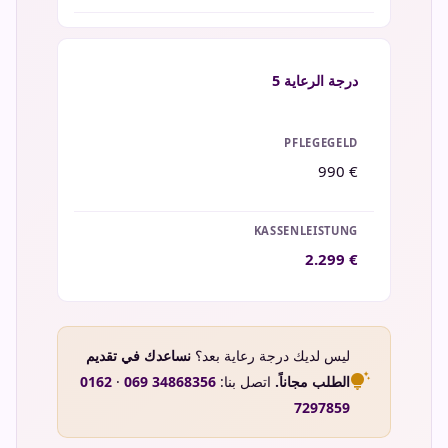
درجة الرعاية
5
990 €
2.299 €
ليس لديك درجة رعاية بعد؟
نساعدك في تقديم
tips_and_updates
الطلب مجاناً.
اتصل بنا:
069 34868356
·
0162
7297859