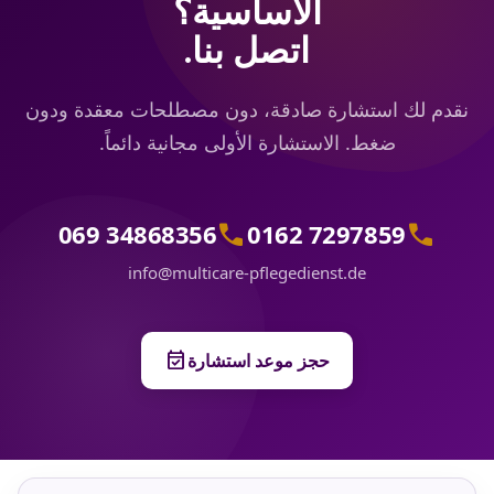
الأساسية؟
اتصل بنا.
نقدم لك استشارة صادقة، دون مصطلحات معقدة ودون
ضغط. الاستشارة الأولى مجانية دائماً.
call
call
069 34868356
0162 7297859
info@multicare-pflegedienst.de
event_available
حجز موعد استشارة