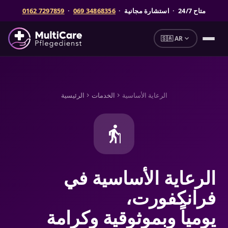
متاح
24/7
· استشارة مجانية ·
069 34868356
·
0162 7297859
expand_more
🇸🇦 AR
الرعاية الأساسية
الخدمات
الرئيسية
chevron_right
chevron_right
elderly
الرعاية الأساسية في
فرانكفورت،
يومياً وبموثوقية وكرامة