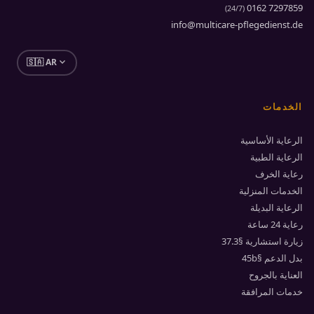
0162 7297859
)
24/7
(
info@multicare-pflegedienst.de
expand_more
🇸🇦 AR
الخدمات
الرعاية الأساسية
الرعاية الطبية
رعاية الخرف
الخدمات المنزلية
الرعاية البديلة
رعاية 24 ساعة
زيارة استشارية §37.3
بدل الدعم §45b
العناية بالجروح
خدمات المرافقة