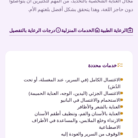
مجال العناية الشخصية بالتحديد، من المهم للكثيرين أن يتواصلوا
دون حاجز اللغة، وهذا يتحقق بشكل أفضل بلغتهم الأم.
info
home
medical_services
الرعاية الطبية
الخدمات المنزلية
درجات الرعاية بالتفصيل
checklist
خدمات محددة
الاغتسال الكامل (في السرير، عند المغسلة، أو تحت
الدُش)
الاغتسال الجزئي (اليدين، الوجه، العناية الحميمة)
الاستحمام والاغتسال في البانيو
العناية بالشعر والأظافر
العناية بالأسنان والفم، وتنظيف أطقم الأسنان
الارتداء وخلع الملابس، والمساعدة في الأطراف
الاصطناعية
الوقوف من السرير والعودة إليه