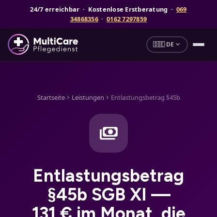
24/7 erreichbar · Kostenlose Erstberatung ·
069
34868356
·
0162 7297859
expand_more
🇩🇪 DE
Startseite
Leistungen
Entlastungsbetrag §45b
chevron_right
chevron_right
payments
Entlastungsbetrag
§45b SGB XI —
131 € im Monat, die