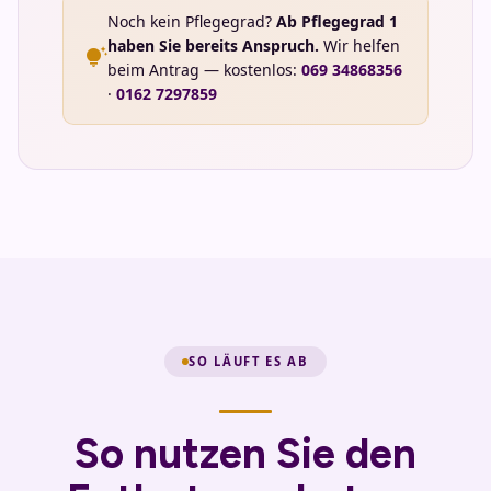
Noch kein Pflegegrad?
Ab Pflegegrad 1
haben Sie bereits Anspruch.
Wir helfen
tips_and_updates
beim Antrag — kostenlos:
069 34868356
·
0162 7297859
SO LÄUFT ES AB
So nutzen Sie den