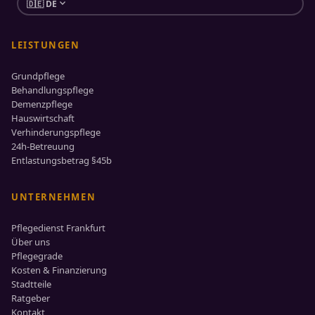
expand_more
🇩🇪 DE
LEISTUNGEN
Grundpflege
Behandlungspflege
Demenzpflege
Hauswirtschaft
Verhinderungspflege
24h-Betreuung
Entlastungsbetrag §45b
UNTERNEHMEN
Pflegedienst Frankfurt
Über uns
Pflegegrade
Kosten & Finanzierung
Stadtteile
Ratgeber
Kontakt