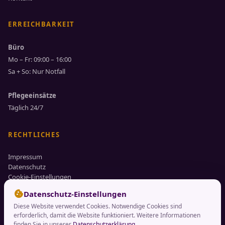
ERREICHBARKEIT
Büro
Mo – Fr: 09:00 – 16:00
Sa + So: Nur Notfall
Pflegeeinsätze
Täglich 24/7
RECHTLICHES
Impressum
Datenschutz
Cookie-Einstellungen
cookie
Datenschutz-Einstellungen
Diese Website verwendet Cookies. Notwendige Cookies sind
erforderlich, damit die Website funktioniert. Weitere Informationen
finden Sie in unserer
Datenschutzerklärung
.