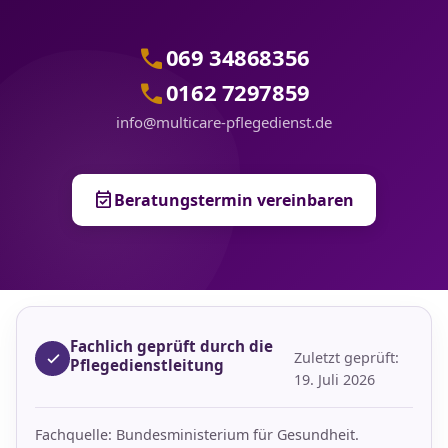
call
069 34868356
call
0162 7297859
info@multicare-pflegedienst.de
event_available
Beratungstermin vereinbaren
Fachlich geprüft durch die
Zuletzt geprüft:
Pflegedienstleitung
19. Juli 2026
Fachquelle: Bundesministerium für Gesundheit.