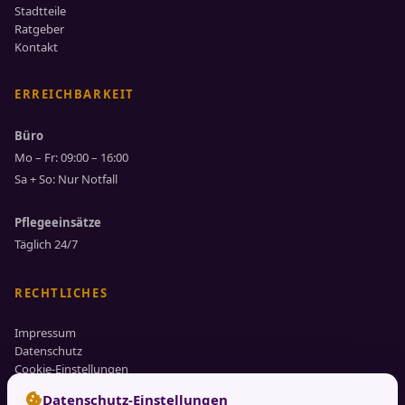
Stadtteile
Ratgeber
Kontakt
ERREICHBARKEIT
Büro
Mo – Fr: 09:00 – 16:00
Sa + So: Nur Notfall
Pflegeeinsätze
Täglich 24/7
RECHTLICHES
Impressum
Datenschutz
Cookie-Einstellungen
cookie
Datenschutz-Einstellungen