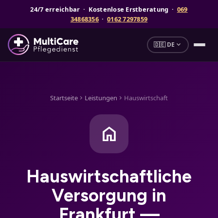
24/7 erreichbar · Kostenlose Erstberatung ·
069
34868356
·
0162 7297859
expand_more
🇩🇪 DE
Startseite
Leistungen
Hauswirtschaft
chevron_right
chevron_right
home
Hauswirtschaftliche
Versorgung in
Frankfurt —