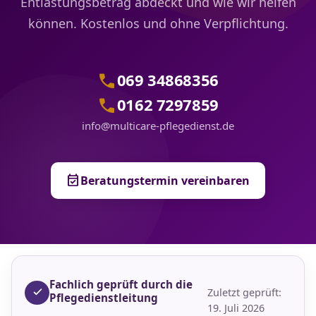
Entlastungsbetrag abdeckt und wie wir helfen
können. Kostenlos und ohne Verpflichtung.
call
069 34868356
call
0162 7297859
info@multicare-pflegedienst.de
event_available
Beratungstermin vereinbaren
Fachlich geprüft durch die
Zuletzt geprüft:
Pflegedienstleitung
19. Juli 2026