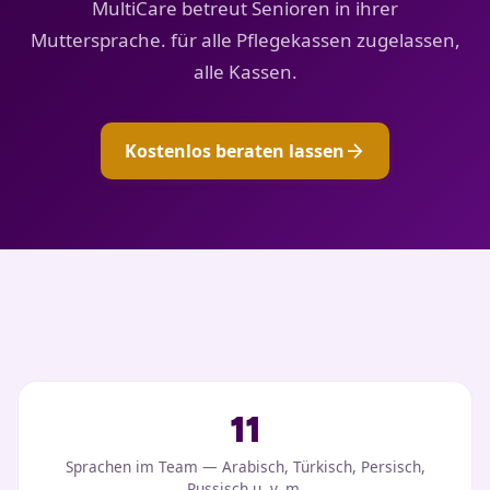
MultiCare betreut Senioren in ihrer
Muttersprache. für alle Pflegekassen zugelassen,
alle Kassen.
arrow_forward
Kostenlos beraten lassen
11
Sprachen im Team — Arabisch, Türkisch, Persisch,
Russisch u. v. m.