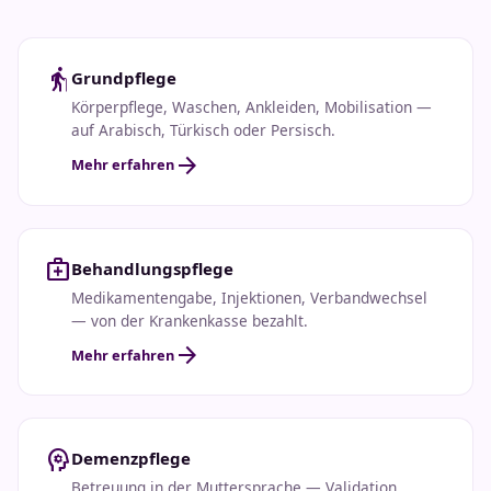
elderly
Grundpflege
Körperpflege, Waschen, Ankleiden, Mobilisation —
auf Arabisch, Türkisch oder Persisch.
arrow_forward
Mehr erfahren
medical_services
Behandlungspflege
Medikamentengabe, Injektionen, Verbandwechsel
— von der Krankenkasse bezahlt.
arrow_forward
Mehr erfahren
psychology
Demenzpflege
Betreuung in der Muttersprache — Validation,