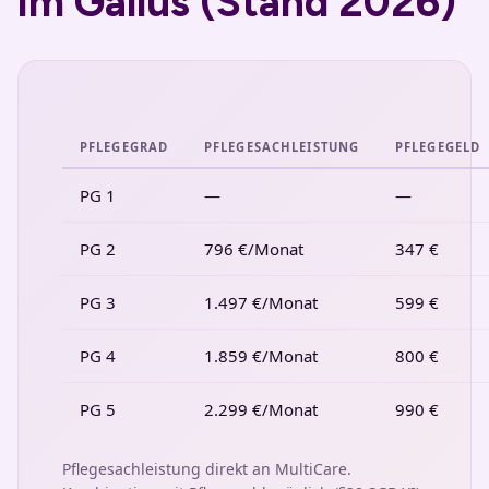
im Gallus (Stand 2026)
PFLEGEGRAD
PFLEGESACHLEISTUNG
PFLEGEGELD
PG 1
—
—
PG 2
796 €/Monat
347 €
PG 3
1.497 €/Monat
599 €
PG 4
1.859 €/Monat
800 €
PG 5
2.299 €/Monat
990 €
Pflegesachleistung direkt an MultiCare.