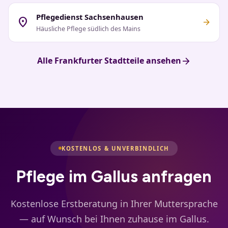
Pflegedienst Sachsenhausen
location_on
arrow_forward
Häusliche Pflege südlich des Mains
arrow_forward
Alle Frankfurter Stadtteile ansehen
KOSTENLOS & UNVERBINDLICH
Pflege im Gallus anfragen
Kostenlose Erstberatung in Ihrer Muttersprache
— auf Wunsch bei Ihnen zuhause im Gallus.