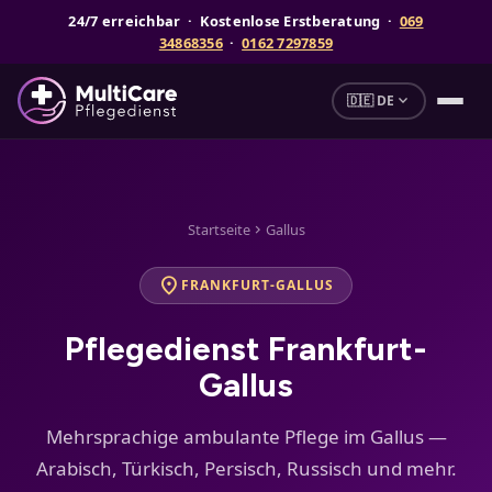
24/7 erreichbar · Kostenlose Erstberatung ·
069
34868356
·
0162 7297859
expand_more
🇩🇪 DE
Startseite
Gallus
chevron_right
location_on
FRANKFURT-GALLUS
Pflegedienst Frankfurt-
Gallus
Mehrsprachige ambulante Pflege im Gallus —
Arabisch, Türkisch, Persisch, Russisch und mehr.