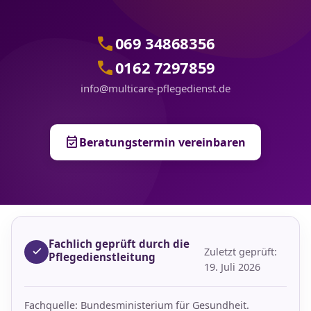
call
069 34868356
call
0162 7297859
info@multicare-pflegedienst.de
event_available
Beratungstermin vereinbaren
Fachlich geprüft durch die
Zuletzt geprüft:
Pflegedienstleitung
19. Juli 2026
Fachquelle: Bundesministerium für Gesundheit.