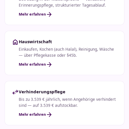
Erinnerungspflege, strukturierter Tagesablauf.
arrow_forward
Mehr erfahren
home
Hauswirtschaft
Einkaufen, Kochen (auch Halal), Reinigung, Wäsche
— über Pflegekasse oder §45b.
arrow_forward
Mehr erfahren
swap_horiz
Verhinderungspflege
Bis zu 3.539 € jährlich, wenn Angehörige verhindert
sind — auf 3.539 € aufstockbar.
arrow_forward
Mehr erfahren