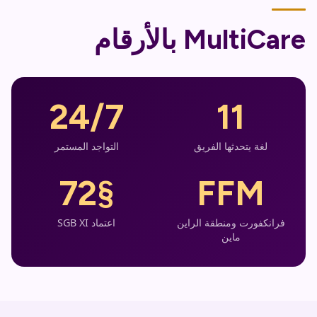
MultiCare بالأرقام
24/7
11
لغة يتحدثها الفريق
التواجد المستمر
§72
FFM
فرانكفورت ومنطقة الراين
اعتماد SGB XI
ماين