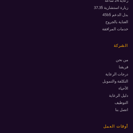
رعاية 24 ساعة
زيارة استشارية §37.3
بدل الدعم §45b
العناية بالجروح
خدمات المرافقة
الشركة
من نحن
فريقنا
درجات الرعاية
التكلفة والتمويل
الأحياء
دليل الرعاية
التوظيف
اتصل بنا
أوقات العمل