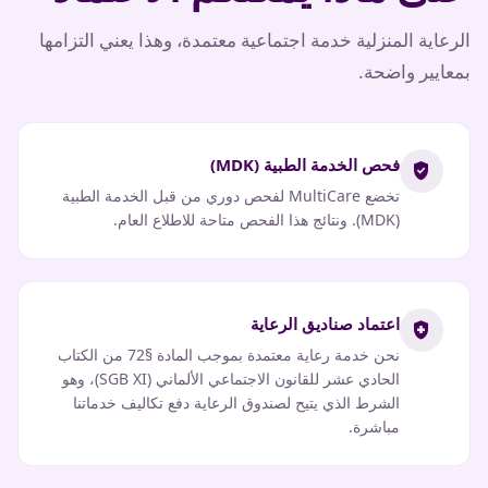
الرعاية المنزلية خدمة اجتماعية معتمدة، وهذا يعني التزامها
بمعايير واضحة.
فحص الخدمة الطبية (MDK)
verified_user
تخضع MultiCare لفحص دوري من قبل الخدمة الطبية
(MDK). ونتائج هذا الفحص متاحة للاطلاع العام.
اعتماد صناديق الرعاية
health_and_safety
نحن خدمة رعاية معتمدة بموجب المادة §72 من الكتاب
الحادي عشر للقانون الاجتماعي الألماني (SGB XI)، وهو
الشرط الذي يتيح لصندوق الرعاية دفع تكاليف خدماتنا
مباشرة.