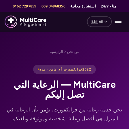
متاح
24/7
· استشارة مجانية ·
069 34868356
·
0162 7297859
expand_more
🇸🇦 AR
من نحن
الرئيسية
chevron_right
2022
فرانكفورت أم ماين · منذ
MultiCare — الرعاية التي
تصل إليكم
نحن خدمة رعاية من فرانكفورت، نؤمن بأن الرعاية في
المنزل هي أفضل رعاية. شخصية وموثوقة وبلغتكم.