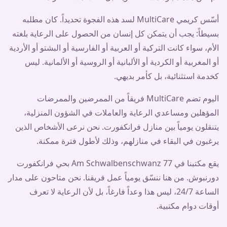
أسّس كريمي MultiCare لسد هذه الفجوة تحديداً. كان مطلبه
بسيطاً: يجب أن يتمكن كل إنسان من الحصول على الرعاية بلغته
الأم، سواء كانت التركية أو العربية أو الفارسية أو البشتو أو الأردية
أو المغربية أو الكردية أو الألبانية أو الروسية أو الألمانية. ليس
كخدمة استثنائية، بل كأمر بديهي.
اليوم تضم MultiCare فريقاً من الممرضين والممرضات
المؤهلين ومساعدي الرعاية والعاملات في الشؤون المنزلية،
يتنقلون يومياً بين منازل فرانكفورت. نحن نرعى الأشخاص الذين
يرغبون في البقاء في منازلهم، وذلك لأطول فترة ممكنة.
يقع مكتبنا في Am Schwalbenschwanz 77 بحي فرانكفورت
دورنبوش. من هنا ننسّق يومياً عمل فريقنا. نحن متاحون على مدار
الساعة
24/7
، ليس هذا وعداً فارغاً، بل لأن الرعاية لا تعرف
أوقات دوام مكتبية.