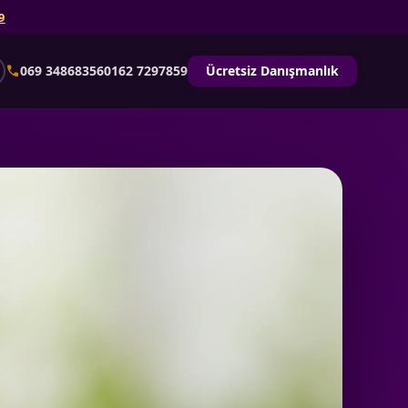
9
call
069 34868356
0162 7297859
Ücretsiz Danışmanlık