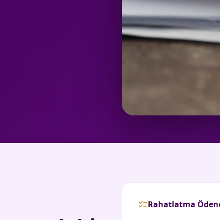
checklist
Rahatlatma Ödeneğ