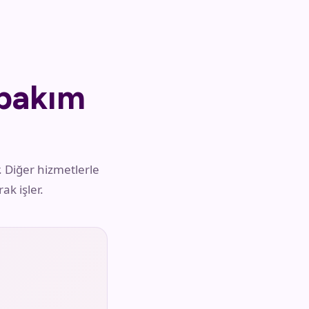
bakım
 Diğer hizmetlerle
k işler.