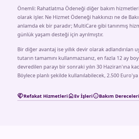
Önemli: Rahatlatma Ödeneği diğer bakım hizmetlerini
olarak işler. Ne Hizmet Ödeneği hakkınızı ne de Bakı
anlamda ek bir paradır; MultiCare gibi tanınmış hizme
günlük yaşam desteği için ayrılmıştır.
Bir diğer avantaj ise yıllık devir olarak adlandırılan u
tutarın tamamını kullanmazsanız, en fazla 12 ay boyu
devredilen parayı bir sonraki yılın 30 Haziran'ına kad
Böylece planlı şekilde kullanılabilecek, 2.500 Euro'ya
handshake
home
info
Refakat Hizmetleri
Ev İşleri
Bakım Dereceleri