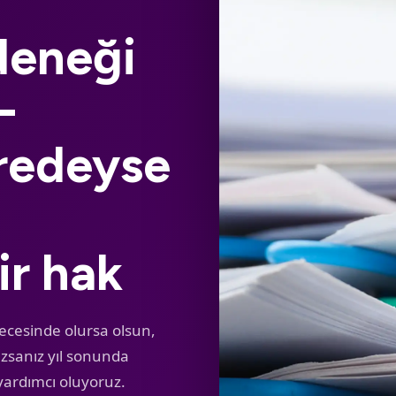
deneği
—
eredeyse
ir hak
ecesinde olursa olsun,
azsanız yıl sonunda
 yardımcı oluyoruz.