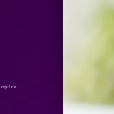
eneği §45b