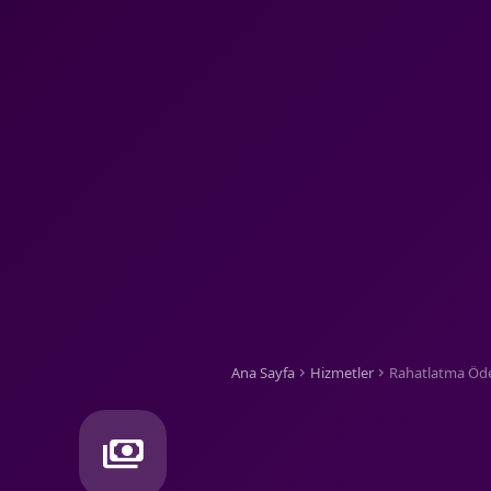
Ana Sayfa
Hizmetler
Rahatlatma Öd
chevron_right
chevron_right
payments