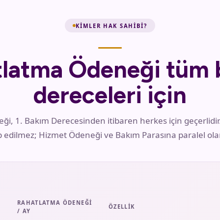
KIMLER HAK SAHIBI?
tlatma Ödeneği tüm 
dereceleri için
, 1. Bakım Derecesinden itibaren herkes için geçerlidir.
edilmez; Hizmet Ödeneği ve Bakım Parasına paralel olara
RAHATLATMA ÖDENEĞI
ÖZELLIK
/ AY