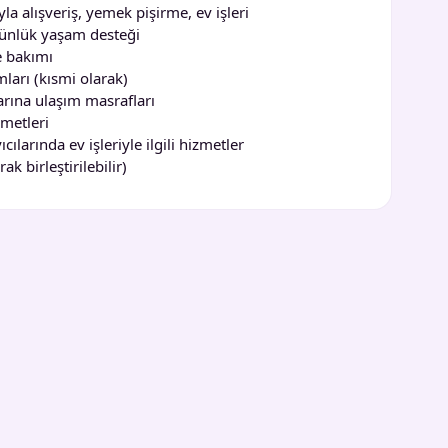
la alışveriş, yemek pişirme, ev işleri
günlük yaşam desteği
 bakımı
ları (kısmi olarak)
ına ulaşım masrafları
zmetleri
ılarında ev işleriyle ilgili hizmetler
k birleştirilebilir)