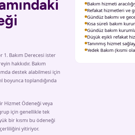
amındaki
Bakım hizmeti aracılığıy
Refakat hizmetleri ve 
eği
Gündüz bakımı ve gece
Kısa süreli bakım kurum
Gündüz bakım kurumlar
Düşük eşikli refakat hi
Tanınmış hizmet sağlayıc
Yedek Bakım (kısmi olara
 1. Bakım Derecesi ister
reyin hakkıdır. Bakım
amda destek alabilmesi için
yıl boyunca toplandığında
bir Hizmet Ödeneği veya
up için genellikle tek
yük bir kısmı bu ödeneği
iliğini yitiriyor.