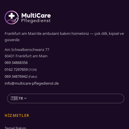
Frankfurt am Main'de ambulant bakım hizmetiniz — çok dilli, kişisel ve
güvenilir.
Am Schwalbenschwanz 77
60431 Frankfurt am Main
069 34868356
0162 7297859
(7/24)
069 34876942
(Faks)
info@multicare-pflegedienst.de
expand_more
🇹🇷 TR
HIZMETLER
Temel Bakım