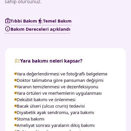
sahip olursunuz.
medical_services
elderly
Tıbbi Bakım
Temel Bakım
info
Bakım Dereceleri açıklandı
checklist
Yara bakımı neleri kapsar?
Yara değerlendirmesi ve fotoğraflı belgeleme
Doktor talimatına göre pansuman değişimi
Yaranın temizlenmesi ve dezenfeksiyonu
Yara örtüleri ve merhemlerin uygulanması
Dekübit bakımı ve önlenmesi
Bacak ülseri (ulcus cruris) tedavisi
Diyabetik ayak sendromu, yara bakımı
Stoma bakımı
Ameliyat sonrası yaraların dikiş bakımı