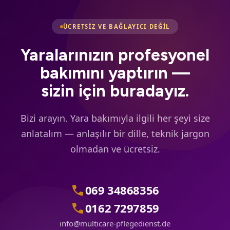
çalışıyoruz. Bizi arayın — birlikte bir çözüm
bulalım.
ÜCRETSIZ VE BAĞLAYICI DEĞIL
Yaralarınızın profesyonel
bakımını yaptırın —
sizin için buradayız.
Bizi arayın. Yara bakımıyla ilgili her şeyi size
anlatalım — anlaşılır bir dille, teknik jargon
olmadan ve ücretsiz.
call
069 34868356
call
0162 7297859
info@multicare-pflegedienst.de