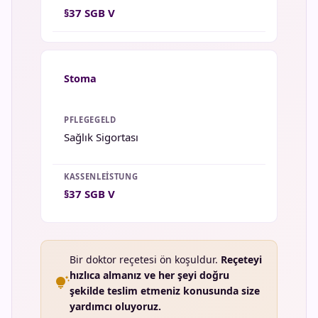
§37 SGB V
Stoma
Sağlık Sigortası
§37 SGB V
Bir doktor reçetesi ön koşuldur.
Reçeteyi
hızlıca almanız ve her şeyi doğru
tips_and_updates
şekilde teslim etmeniz konusunda size
yardımcı oluyoruz.