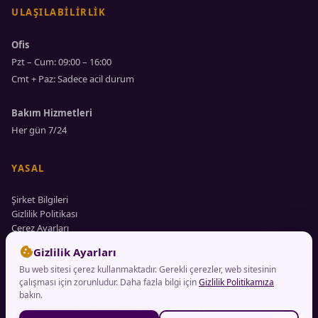
ULAŞILABILIRLIK
Ofis
Pzt – Cum: 09:00 – 16:00
Cmt + Paz: Sadece acil durum
Bakım Hizmetleri
Her gün 7/24
YASAL
Şirket Bilgileri
Gizlilik Politikası
Çerez Ayarları
cookie
Gizlilik Ayarları
Bu web sitesi çerez kullanmaktadır. Gerekli çerezler, web sitesinin
çalışması için zorunludur. Daha fazla bilgi için
Gizlilik Politikamıza
bakın.
© 2026 MultiCare Ambulanter Pflegedienst GmbH · HRB 122764 ·