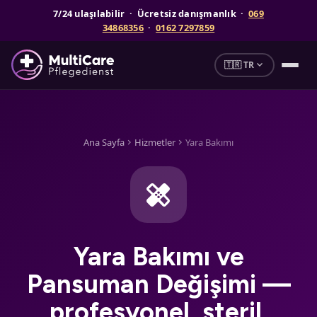
7/24 ulaşılabilir · Ücretsiz danışmanlık ·
069
34868356
·
0162 7297859
expand_more
🇹🇷 TR
Ana Sayfa
Hizmetler
Yara Bakımı
chevron_right
chevron_right
healing
Yara Bakımı ve
Pansuman Değişimi —
profesyonel, steril,