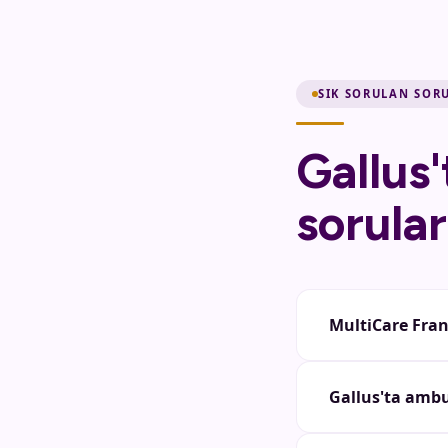
SIK SORULAN SOR
Gallus
sorular
MultiCare Fran
MultiCare, Gallus
Gallus'ta ambu
Peştuca, Urduca, 
birçok aile için ö
Bakım kasası, Pf