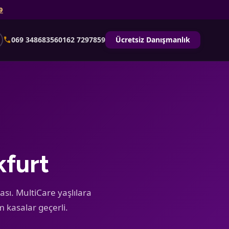
9
call
069 34868356
0162 7297859
Ücretsiz Danışmanlık
kfurt
sı. MultiCare yaşlılara
m kasalar geçerli.