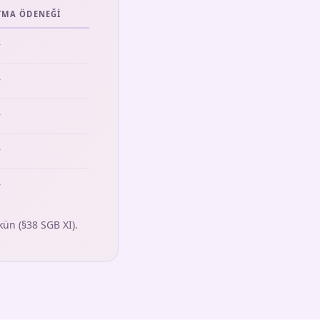
TMA ÖDENEĞI
y
y
y
y
y
ün (§38 SGB XI).