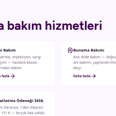
ta bakım hizmetleri
psychology
bi Bakım
Bunama Bakımı
 verme, enjeksiyon, sargı
Ana dilde bakım — doğr
şimi — hastalık kasası
anı bakımı, yapılandırılm
fından ödenir.
akışı.
arrow_forward
arrow_forward
 fazla
Daha fazla
atlatma Ödeneği §45b
m Derecesi 1'den itibaren
k 131 € — birçok hak sahibi