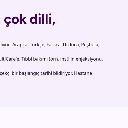
çok dilli,
ğlıyor: Arapça, Türkçe, Farsça, Urduca, Peştuca,
iCare'e. Tıbbi bakımı (örn. insülin enjeksiyonu,
kçi bir başlangıç tarihi bildiriyor. Hastane