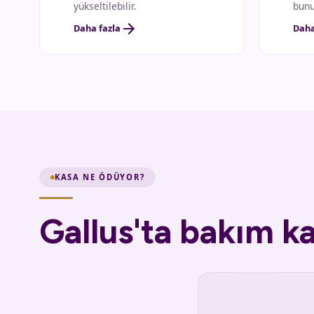
yükseltilebilir.
bunu
arrow_forward
Daha fazla
Daha
KASA NE ÖDÜYOR?
Gallus'ta bakım ka