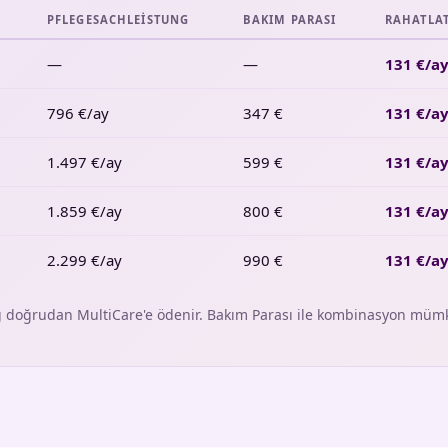
PFLEGESACHLEISTUNG
BAKIM PARASI
RAHATLA
—
—
131 €/a
796 €/ay
347 €
131 €/a
1.497 €/ay
599 €
131 €/a
1.859 €/ay
800 €
131 €/a
2.299 €/ay
990 €
131 €/a
g doğrudan MultiCare'e ödenir. Bakım Parası ile kombinasyon mümk