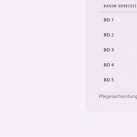
BAKIM DERECESI
BD 1
BD 2
BD 3
BD 4
BD 5
Pflegesachleistun