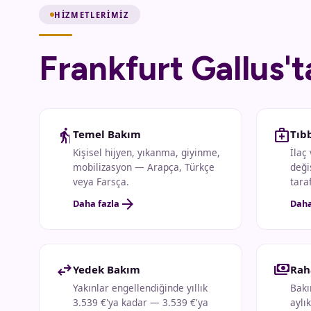
HIZMETLERIMIZ
Frankfurt Gallus'
elderly
medical_services
Temel Bakım
Tıb
Kişisel hijyen, yıkanma, giyinme,
İlaç
mobilizasyon — Arapça, Türkçe
deği
veya Farsça.
tara
arrow_forward
Daha fazla
Daha
swap_horiz
payments
Yedek Bakım
Rah
Yakınlar engellendiğinde yıllık
Bakı
3.539 €'ya kadar — 3.539 €'ya
aylı