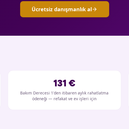
Ücretsiz danışmanlık al
arrow_forward
131 €
Bakım Derecesi 1'den itibaren aylık rahatlatma
ödeneği — refakat ve ev işleri için