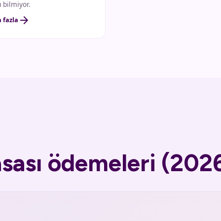
 bilmiyor.
arrow_forward
 fazla
sası ödemeleri (2026