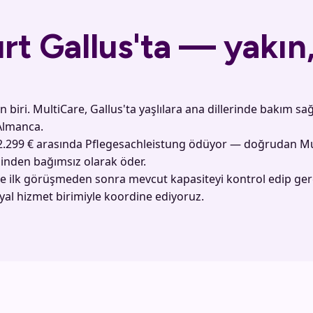
t Gallus'ta — yakın, 
 biri. MultiCare, Gallus'ta yaşlılara ana dillerinde bakım sa
 Almanca.
 2.299 € arasında Pflegesachleistung ödüyor — doğrudan Mult
sinden bağımsız olarak öder.
ve ilk görüşmeden sonra mevcut kapasiteyi kontrol edip gerçe
al hizmet birimiyle koordine ediyoruz.