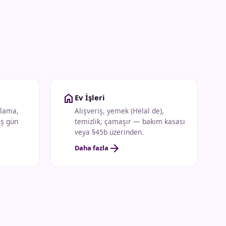
home
Ev İşleri
ulama,
Alışveriş, yemek (Helal de),
ış gün
temizlik, çamaşır — bakım kasası
veya §45b üzerinden.
arrow_forward
Daha fazla