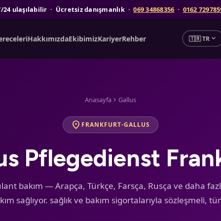
7/24 ulaşılabilir · Ücretsiz danışmanlık ·
069 34868356
·
0162 729785
expand_more
receleri
Hakkımızda
Ekibimiz
Kariyer
Rehber
🇹🇷 TR
Anasayfa
Gallus
chevron_right
location_on
FRANKFURT-GALLUS
us Pflegedienst Fran
bulant bakım — Arapça, Türkçe, Farsça, Rusça ve daha fazla
kım sağlıyor. sağlık ve bakım sigortalarıyla sözleşmeli, tü