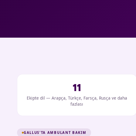
11
Ekipte dil — Arapça, Türkçe, Farsça, Rusça ve daha
fazlası
GALLUS'TA AMBULANT BAKIM