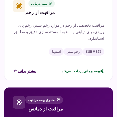
health_and_safety
بیمه درمانی
healing
مراقبت از زخم
مراقبت تخصصی از زخم در موارد زخم بستر، زخم پای
وریدی، پای دیابتی و استوما. مستندسازی دقیق و مطابق
استاندارد.
§37 SGB V
زخم بستر
استوما
arrow_back
euro
بیشتر بدانید
بیمه درمانی پرداخت می‌کند
health_and_safety
صندوق بیمه مراقبت
psychology
مراقبت از دمانس