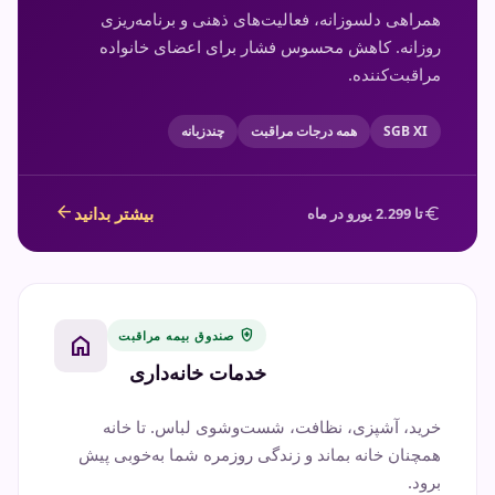
همراهی دلسوزانه، فعالیت‌های ذهنی و برنامه‌ریزی
روزانه. کاهش محسوس فشار برای اعضای خانواده
مراقبت‌کننده.
SGB XI
همه درجات مراقبت
چندزبانه
arrow_back
euro
بیشتر بدانید
تا 2.299 یورو در ماه
health_and_safety
صندوق بیمه مراقبت
home
خدمات خانه‌داری
خرید، آشپزی، نظافت، شست‌وشوی لباس. تا خانه
همچنان خانه بماند و زندگی روزمره شما به‌خوبی پیش
برود.