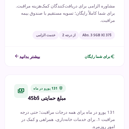
مشاوره الزامی برای دریافت‌کنندگان کمک‌هزینه مراقبت.
برای شما کاملاً رایگان؛ تسویه مستقیم با صندوق بیمه
مراقبت.
§37 Abs. 3 SGB XI
از درجه 2
خدمت الزامی
arrow_back
euro
بیشتر بدانید
برای شما رایگان
health_and_safety
131 یورو در ماه
payments
مبلغ حمایتی §45b
131 یورو در ماه برای همه درجات مراقبت؛ حتی درجه
مراقبت 1. برای خدمات خانه‌داری، همراهی و کمک در
امور روزمره.