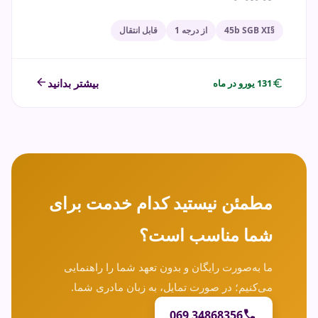
§45b SGB XI
از درجه 1
قابل انتقال
arrow_back
euro
بیشتر بدانید
131 یورو در ماه
مطمئن نیستید کدام خدمت برای
شما مناسب است؟
ما به‌صورت رایگان و بدون تعهد شما را راهنمایی
می‌کنیم؛ در صورت تمایل، به زبان مادری شما.
call
069 34868356