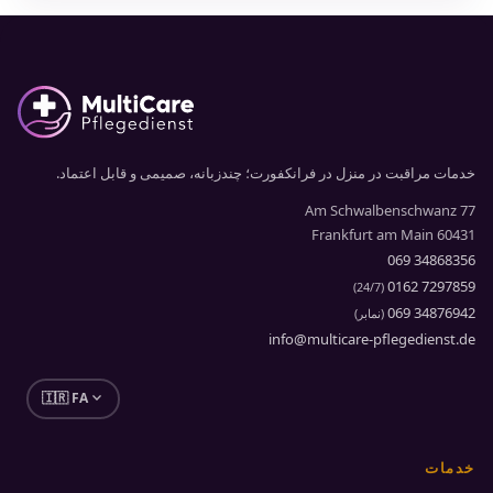
خدمات مراقبت در منزل در فرانکفورت؛ چندزبانه، صمیمی و قابل اعتماد.
Am Schwalbenschwanz 77
60431 Frankfurt am Main
069 34868356
0162 7297859
)
24/7
(
069 34876942
(نمابر)
info@multicare-pflegedienst.de
expand_more
🇮🇷 FA
خدمات