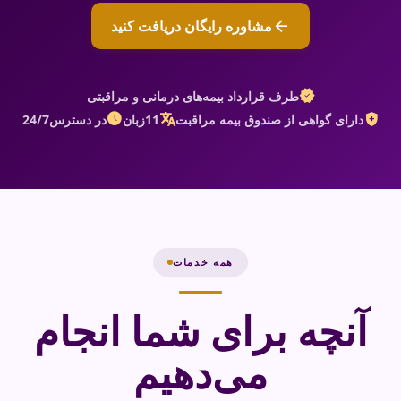
arrow_back
مشاوره رایگان دریافت کنید
verified
طرف قرارداد بیمه‌های درمانی و مراقبتی
schedule
translate
health_and_safety
دارای گواهی از صندوق بیمه مراقبت
11
زبان
در دسترس
24/7
همه خدمات
آنچه برای شما انجام
می‌دهیم