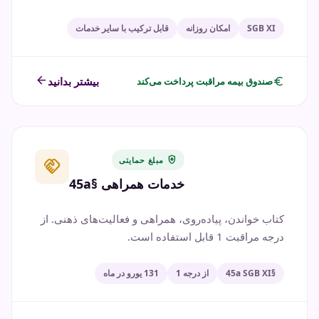
SGB XI
امکان روزانه
قابل ترکیب با سایر خدمات
arrow_back
euro
بیشتر بدانید
صندوق بیمه مراقبت پرداخت می‌کند
health_and_safety
مبلغ حمایتی
handshake
خدمات همراهی §45a
کتاب خواندن، پیاده‌روی، همراهی و فعالیت‌های ذهنی. از
درجه مراقبت 1 قابل استفاده است.
§45a SGB XI
از درجه 1
131 یورو در ماه