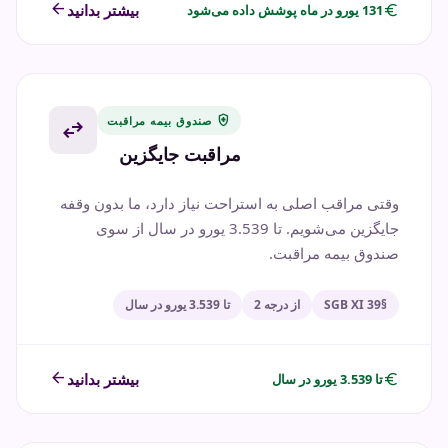
arrow_back
euro
بیشتر بدانید
131 یورو در ماه پوشش داده می‌شود
health_and_safety
صندوق بیمه مراقبت
swap_horiz
مراقبت جایگزین
وقتی مراقب اصلی به استراحت نیاز دارد، ما بدون وقفه
جایگزین می‌شویم. تا 3.539 یورو در سال از سوی
صندوق بیمه مراقبت.
§39 SGB XI
از درجه 2
تا 3.539 یورو در سال
arrow_back
euro
بیشتر بدانید
تا 3.539 یورو در سال