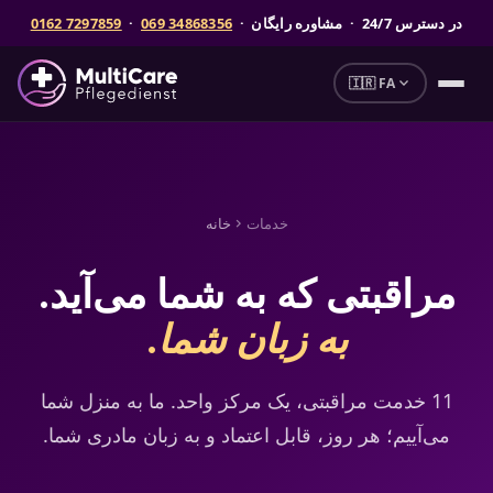
در دسترس
24/7
· مشاوره رایگان ·
069 34868356
·
0162 7297859
expand_more
🇮🇷 FA
خدمات
خانه
chevron_right
مراقبتی که به شما می‌آید.
به زبان شما.
11 خدمت مراقبتی، یک مرکز واحد. ما به منزل شما
می‌آییم؛ هر روز، قابل اعتماد و به زبان مادری شما.