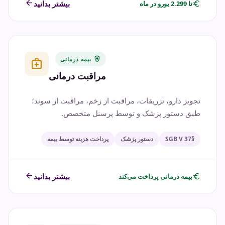
arrow_back
euro
بیشتر بدانید
تا 2.299 یورو در ماه
health_and_safety
بیمه درمانی
medical_services
مراقبت درمانی
تجویز دارو، تزریقات، مراقبت از زخم، مراقبت از سوند؛
طبق دستور پزشک و توسط پرسنل متخصص.
§37 SGB V
دستور پزشک
پرداخت هزینه توسط بیمه
arrow_back
euro
بیشتر بدانید
بیمه درمانی پرداخت می‌کند