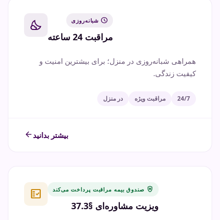
schedule
شبانه‌روزی
nights_stay
مراقبت 24 ساعته
همراهی شبانه‌روزی در منزل؛ برای بیشترین امنیت و
کیفیت زندگی.
24/7
مراقبت ویژه
در منزل
arrow_back
بیشتر بدانید
health_and_safety
صندوق بیمه مراقبت پرداخت می‌کند
fact_check
ویزیت مشاوره‌ای §37.3